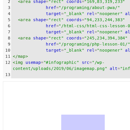
2
<
area
shape
=
"rect"
coords
=
"169,83,319,233"
3
href
=
"/programing/about-pwa/"
4
target
=
"_blank"
rel
=
"noopener"
a
5
<
area
shape
=
"rect"
coords
=
"94,233,244,383"
6
href
=
"/html-css/html-css-lesson-
7
target
=
"_blank"
rel
=
"noopener"
a
8
<
area
shape
=
"rect"
coords
=
"245,234,394,384"
9
href
=
"/programing/php-lesson-01/
10
target
=
"_blank"
rel
=
"noopener"
a
11
</
map
>
12
<
img
usemap
=
"#infographic"
src
=
"/wp-
content/uploads/2019/06/imagemap.png"
alt
=
"in
13