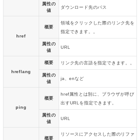
属性の
ダウンロード先のパス
値
領域をクリックした際のリンク先を
概要
指定できます。。
href
属性の
URL
値
概要
リンク先の言語を指定できます。。
hreflang
属性の
ja、enなど
値
href属性とは別に、ブラウザが呼び
概要
出すURLを指定できます。
ping
属性の
URL
値
リソースにアクセスした際のリファ
概要