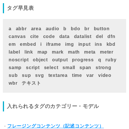
タグ早見表
a abbr area audio b bdo br button
canvas cite code data datalist del dfn
em embed i iframe img input ins kbd
label link map mark math meta meter
noscript object output progress q ruby
samp script select small span strong
sub sup svg textarea time var video
wbr テキスト
入れられるタグのカテゴリー・モデル
フレージングコンテンツ（記述コンテンツ）