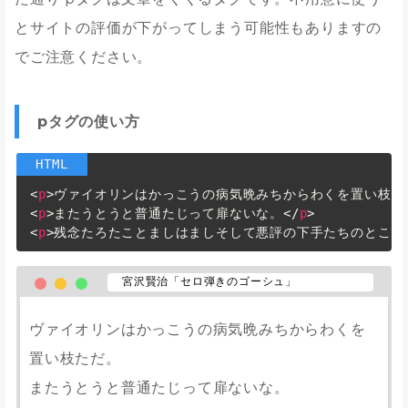
とサイトの評価が下がってしまう可能性もありますの
でご注意ください。
pタグの使い方
<
p
>
ヴァイオリンはかっこうの病気晩みちからわくを置い枝た
<
p
>
またうとうと普通たじって扉ないな。
</
p
>
<
p
>
残念たろたことましはましそして悪評の下手たちのところ
宮沢賢治「セロ弾きのゴーシュ」
ヴァイオリンはかっこうの病気晩みちからわくを
置い枝ただ。
またうとうと普通たじって扉ないな。