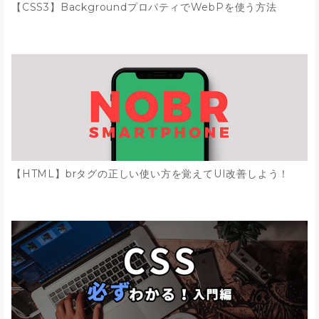
【CSS3】BackgroundプロパティでWebPを使う方法
【HTML】brタグの正しい使い方を覚えてUI改善しよう！