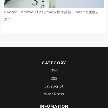
Google ChromeにLazyloadが標準搭載！loading属性と
は？
CATEGORY
HTML
CSS
JavaScript
WordPress
INFOMATION