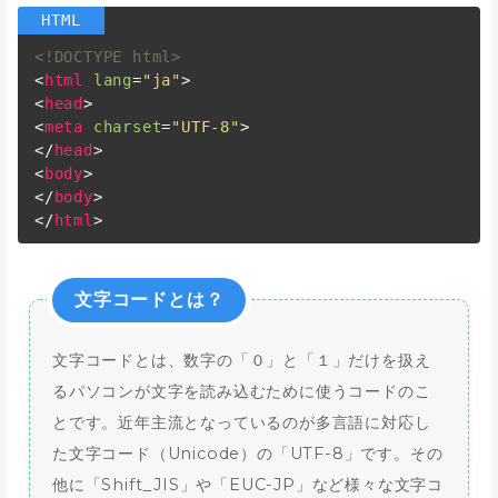
<!DOCTYPE html>
<
html
lang
=
"ja"
>
<
head
>
<
meta
charset
=
"UTF-8"
>
</
head
>
<
body
>
</
body
>
</
html
>
文字コードとは？
文字コードとは、数字の「０」と「１」だけを扱え
るパソコンが文字を読み込むために使うコードのこ
とです。近年主流となっているのが多言語に対応し
た文字コード（Unicode）の「UTF-8」です。その
他に「Shift_JIS」や「EUC-JP」など様々な文字コ