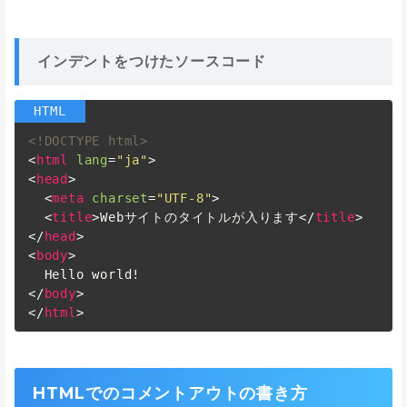
インデントをつけたソースコード
<!DOCTYPE html>
<
html
lang
=
"ja"
>
<
head
>
<
meta
charset
=
"UTF-8"
>
<
title
>
Webサイトのタイトルが入ります
</
title
>
</
head
>
<
body
>
</
body
>
</
html
>
HTMLでのコメントアウトの書き方