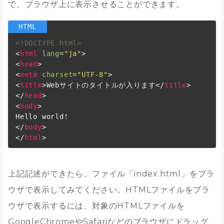
で、ブラウザ上に表示させることができます。
<!DOCTYPE html>
<
html
lang
=
"ja"
>
<
head
>
<
meta
charset
=
"UTF-8"
>
<
title
>
Webサイトのタイトルが入ります
</
title
>
</
head
>
<
body
>
</
body
>
</
html
>
上記記述ができたら、ファイル「index.html」をブラ
ウザで表示してみてください。HTMLファイルをブラ
ウザで表示するには、対象のHTMLファイルを
GoogleChromeやSafariなどのブラウザにドラッグ