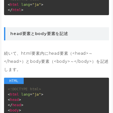
<
html
lang
=
"ja"
>
</
html
>
head要素とbody要素を記述
続いて、html要素内にhead要素（<head>～
</head>）とbody要素（<body>～</body>）を記述
します。
<!DOCTYPE html>
<
html
lang
=
"ja"
>
<
head
>
</
head
>
<
body
>