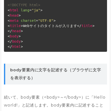
<!DOCTYPE html>
<
html
lang
=
"ja"
>
<
head
>
<
meta
charset
=
"UTF-8"
>
<
title
>
Webサイトのタイトルが入ります
</
title
>
</
head
>
<
body
>
</
body
>
</
html
>
body要素内に文字を記述する（ブラウザに文字
を表示する）
続いて、body要素（<body>～</body>）に「Hello
world!」と記述します。body要素内に記述すること